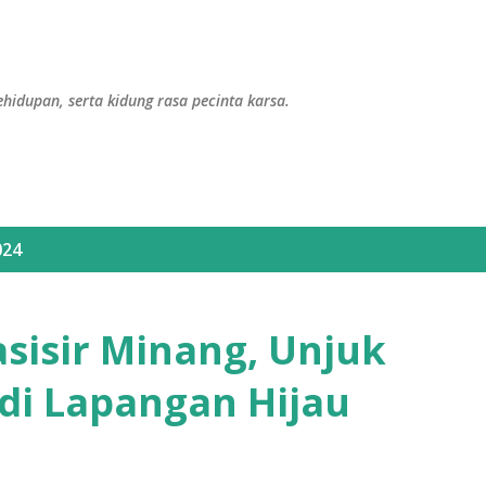
Langsung ke konten utama
ehidupan, serta kidung rasa pecinta karsa.
024
asisir Minang, Unjuk
di Lapangan Hijau