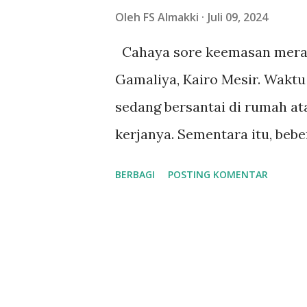
g
Oleh
FS Almakki
Juli 09, 2024
a
Cahaya sore keemasan mera
n
Gamaliya, Kairo Mesir. Waktu
sedang bersantai di rumah at
kerjanya. Sementara itu, be
hadir di lapangan Nadi Syaba
BERBAGI
POSTING KOMENTAR
mengocek bola pada event AF
peluit nyaring melepas para
memperebutkan kemenangan di
mengoper, membawa bola deng
terstruktur dengan indah. Tim