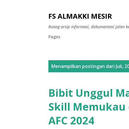
FS ALMAKKI MESIR
Ruang arsip informasi, dokumentasi jalan k
Pages
P
Menampilkan postingan dari Juli, 2
o
s
Bibit Unggul M
t
Skill Memukau 
i
AFC 2024
n