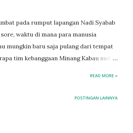
mbat pada rumput lapangan Nadi Syabab
 sore, waktu di mana para manusia
au mungkin baru saja pulang dari tempat
berapa tim kebanggaan Minang Kabau sudah
b, tampak bersedia mengadu skill
READ MORE »
C yang ke-20 (Almakki Fans Club). Tiupan
 punggawa minang bertanding
POSTINGAN LAINNYA
 lapangan hijau. Mereka begitu lincah
an formasi dan taktik yang telah
 yang ikut bertanding berjumlah tujuh;